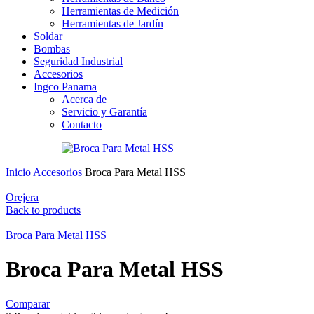
Herramientas de Medición
Herramientas de Jardín
Soldar
Bombas
Seguridad Industrial
Accesorios
Ingco Panama
Acerca de
Servicio y Garantía
Contacto
Inicio
Accesorios
Broca Para Metal HSS
Orejera
Back to products
Broca Para Metal HSS
Broca Para Metal HSS
Comparar