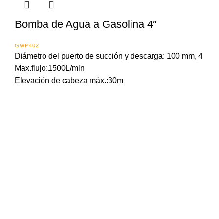
Bomba de Agua a Gasolina 4″
GWP402
Diámetro del puerto de succión y descarga: 100 mm, 4
Max.flujo:1500L/min
Elevación de cabeza máx.:30m
Importada y distribuida en Panama por:
Calle 16 Ave. Santa Isabel
Zona Libre de Colón
Panamá