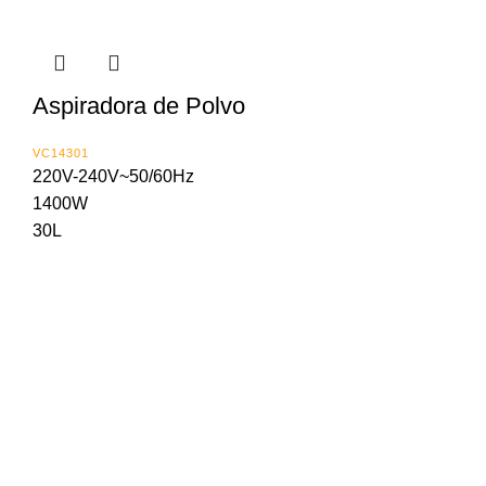
Aspiradora de Polvo
VC14301
220V-240V~50/60Hz
1400W
30L
Importada y distribuida en Panama por:
Calle 16 Ave. Santa Isabel