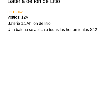
Batería de Ion de Litio
FBLI12152
Voltios: 12V
Batería 1.5Ah Ion de litio
Una batería se aplica a todas las herramientas S12
Importada y distribuida en Panama por:
Calle 16 Ave. Santa Isabel
Zona Libre de Colón
Panamá
info@ingco.com.pa