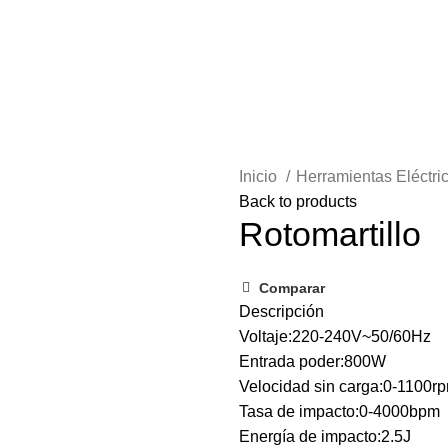
as
Soldar
Bombas
Seguridad Industrial
Ac
Inicio
Herramientas Eléctri
Back to products
Rotomartillo
Comparar
Descripción
Voltaje:220-240V~50/60Hz
Entrada poder:800W
Velocidad sin carga:0-1100r
Tasa de impacto:0-4000bpm
Energía de impacto:2.5J