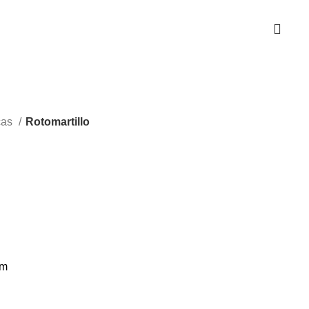
0
cesorios
Ingco Panama
cas
Rotomartillo
pm