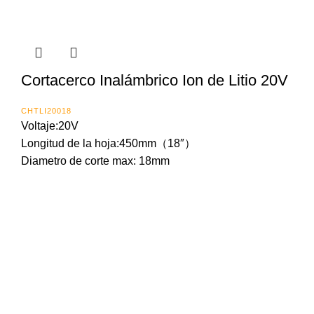
Cortacerco Inalámbrico Ion de Litio 20V
CHTLI20018
Voltaje:20V
Longitud de la hoja:450mm（18″）
Diametro de corte max: 18mm
Importada y distribuida en Panama
por:
Calle 1
Zona L