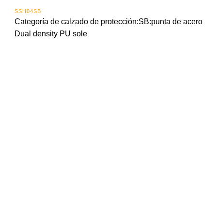
SSH04SB
Categoría de calzado de protección:SB:punta de acero
Dual density PU sole
Importada y distribuida en Panama por:
Calle 16 Ave. Santa Isabel
Zona Libre de Colón
Panamá
info@ingco.com.pa
T: (507) 441-6092