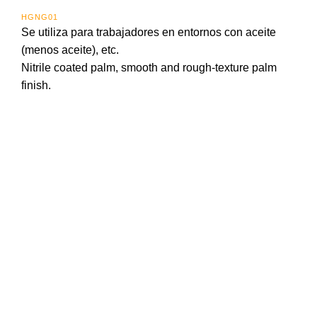
HGNG01
Se utiliza para trabajadores en entornos con aceite
(menos aceite), etc.
Nitrile coated palm, smooth and rough-texture palm
finish.
Importada y distribuida en Panama por:
Calle 16 Ave. Santa Isabel
Zona Libre de Colón
Panamá
info@ingco.com.pa